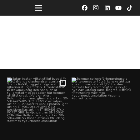
Satan i gatan vilket stiligt bygge!
Sommar, sol och förhoppningsvis
👌😍
lite semester! Du
...
...
@awimex
73
1
345
1