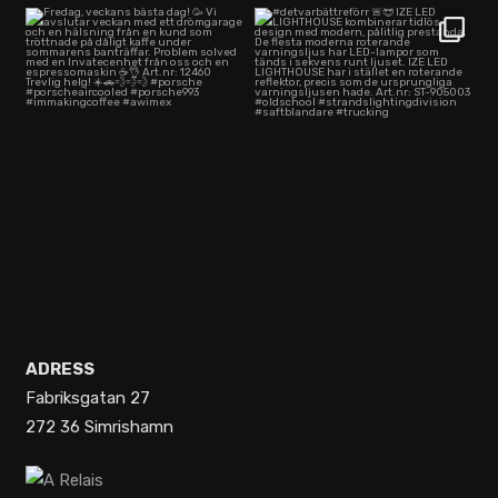
Fredag, veckans bästa dag! 🥳
#detvarbättreförr 🚨😎
Vi avslutar
...
IZE LED LIGHTHOUSE
...
27
0
33
0
ADRESS
Fabriksgatan 27
272 36 Simrishamn