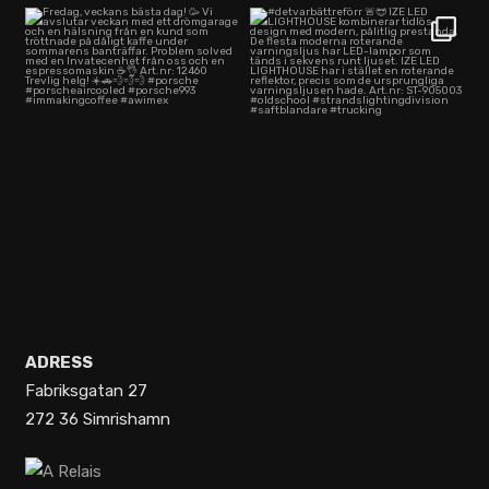
Fredag, veckans bästa dag! 🥳
#detvarbättreförr 🚨😎
Vi avslutar
...
IZE LED LIGHTHOUSE
...
27
0
33
0
ADRESS
Fabriksgatan 27
272 36 Simrishamn