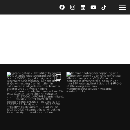
Satan i gatan vilket stiligt bygge!
Sommar, sol och förhoppningsvis
👌😍
lite semester! Du
...
...
@awimex
73
1
345
1