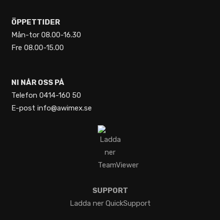
#scaniatrucks #trucking
#awimex #yourneedoursolution
ÖPPETTIDER
341
1
Mån-tor 08.00-16.30
Fre 08.00-15.00
NI NÅR OSS PÅ
Telefon 0414-160 50
E-post info@awimex.se
SUPPORT
Ladda ner QuickSupport