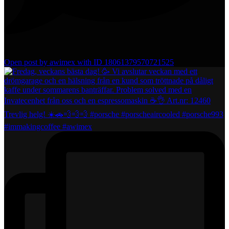
0
Open post by awimex with ID 18061379570721525