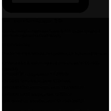
Satan i gatan vilket stiligt bygge! 👌😍
@landsjolastochtransport nya Scania R-560, bygget är signerat
@bernerstungafordon i Örnsköldsvik.
📸 @awimexberg
Den här bilen är fullsmetad med godsaker, här kommer ett litet urval.
👉Vision Alert Rotorljusramp med glimmers, art.nr: SX-1603-
626602-G
👉FOR9T 9” extraljus, art.nr: ST-270969
👉FOR9T Spanish light, art.nr: ST-903006
👉FOR9T GEO positionsljus, art.nr: ST-850465-67
👉FOR9T ORBI bakljus, art.nr: ST-800651
👉BullPro Bully arbetsljus, art.nr: SX-1603-300727