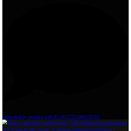
1
Open post by awimex with ID 18137523469520785