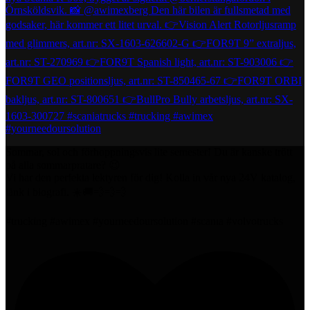
Sommar, sol och förhoppningsvis lite semester! Du är kanske trött
på alla sommarpratare? 😉
Vi har den perfekta lektyren för dig! Kolla in vår nya 24V katalog,
länk i biografi. ☀️🚚💨💨💨
#trucking #awimex #yourneedoursolution #scanıa #volvotrucks