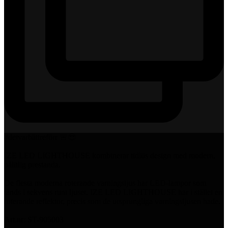
#detvarbättreförr 🚨😎
IZE LED LIGHTHOUSE kombinerar tidlös design med modern,
pålitlig prestanda.
De flesta moderna roterande varningsljus har LED-lampor som
tänds i sekvens runt ljuset. IZE LED LIGHTHOUSE har i stället en
roterande reflektor, precis som de ursprungliga varningsljusen hade.
Art.nr: ST-905003