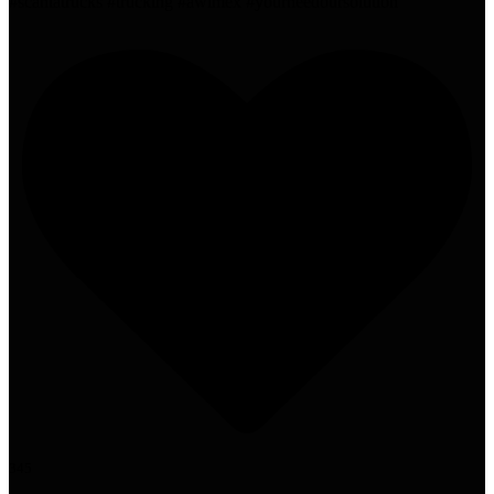
#scaniatrucks #trucking #awimex #yourneedoursolution
345