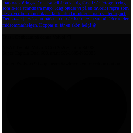
Triss i Optibeam på denna Volvo! 💥
NEAT Twinkit Volvo XC60 2026+, art.nr 84288
Super Captain Dual 600, art.nr SX-1605-NS2085
#volvo #volvoxc90 #optibeam #awimex #yourneedoursolution