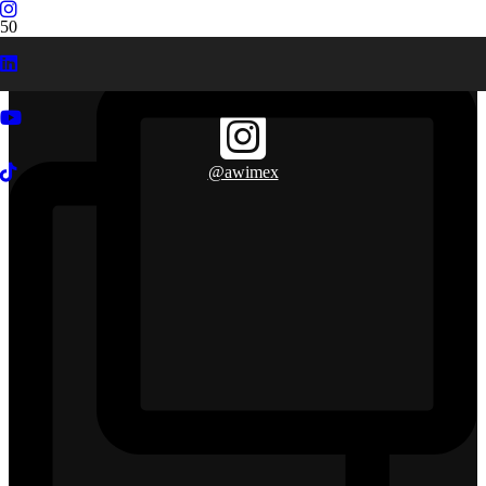
@awimex