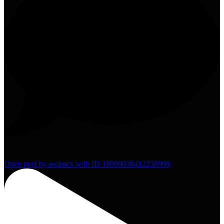
2
Open post by awimex with ID 18080038412238998