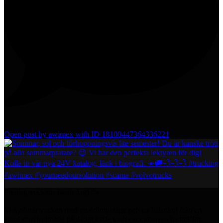
1
Open post by awimex with ID 18100447364336221
Fredag, veckans bästa dag! 🥳
Vi avslutar veckan med ett drömgarage och en hälsning från en
kund som tröttnade på dåligt kaffe under sommarens banträffar.