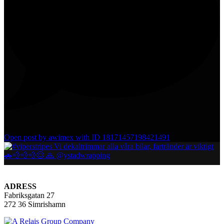
1
Open post by awimex with ID 18171457198421491
ADRESS
Fabriksgatan 27
272 36 Simrishamn