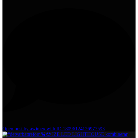
0
Open post by awimex with ID 18096124126977593