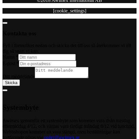
©2018 Awimex International AB
[cookie_settings]
Kontakta oss
Fyll i formuläret nedan och skicka det till oss så återkommer vi till
dig så snart vi kan.
Namn
*
E-post
*
Ditt meddelande
Skicka
Systembyte
Awimex genomför ett systembyte som kommer vara ifrån torsdag
eftermiddag 4/12, och väntas vara färdigt måndag 8/12 vid lunchtid.
Webbshopen kommer att vara stängd, men beställningar kan
fortfarande göras via
order@awimex.se