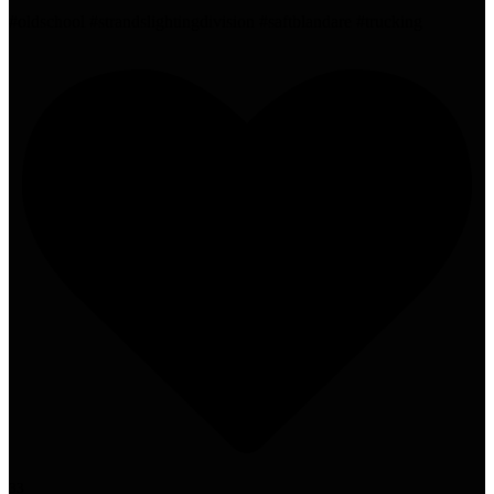
#oldschool #strandslightingdivision #saftblandare #trucking
33