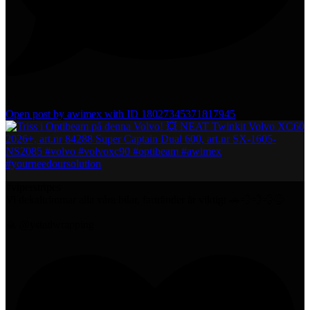
3
Open post by awimex with ID 18027345371817945
#viperstripes
Vi dekaltrimmar alla våra bilar, fartränder är viktigt 🚗💨💨💨😊
🙏 @ystadwrapping