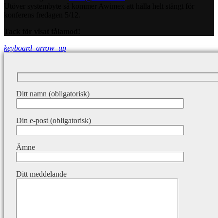
Utöver systembyte så kommer Awimex att hålla helt stängt för
konferens fredagen 5/12.
Tack för visat tålamod!
keyboard_arrow_up
Ditt namn (obligatorisk)
Din e-post (obligatorisk)
Ämne
Ditt meddelande