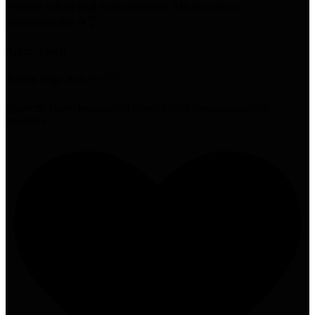
Problem solved med en Invatecenhet från oss och en
espressomaskin ☕️👌
Art.nr: 12460
Trevlig helg! ☀️🚗💨💨💨
#porsche #porscheaircooled #porsche993 #immakingcoffee
#awimex