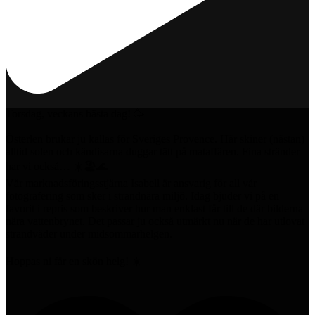
Torsdag, veckans bästa dag! 🥳
Österlen brukar ju kallas för Sveriges Provence. Här skiner (nästan)
alltid solen och kändisarna duggar tätt på mataffären. Fina stränder
har vi också… ☀️🏖️🌊
Vår marknadsföringsstjärna Isabell är ansvarig för all vår
fotografering som sker i strandnära miljö. Idag bjuder vi på en
favorit i repris som beskriver hur man enklast får till de där bilderna
nära vattenbrynet. Det passar ju också utmärkt nu när de har utlovat
strandväder under midsommarhelgen.
Hoppas ni får en skön helg! ☀️